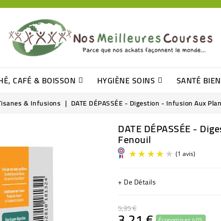
HÉ, CAFÉ & BOISSON
HYGIÈNE SOINS
SANTÉ BIE
Pâtisseries, Moelleux Et Cakes
Sucres En Morceaux, Bûchettes
Barre De Céréales, Pâte D\'amande
Tomates (purée, Coulis, Concentré....)
Levure De Bière Et Germe De Blé
Cotons
Tampo
Shampooin
Tisanes & Infusions
DATE DÉPASSÉE - Digestion - Infusion Aux Plan
DATE DÉPASSÉE - Digest
Fenouil
+ De Détails
5,35 €
3,21 €
Économisez 40%