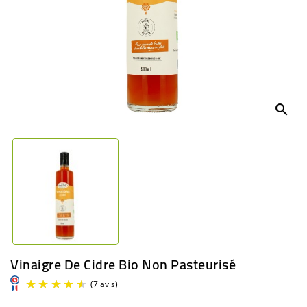
BÉBÉ
CULTUREL
search
Vinaigre De Cidre Bio Non Pasteurisé