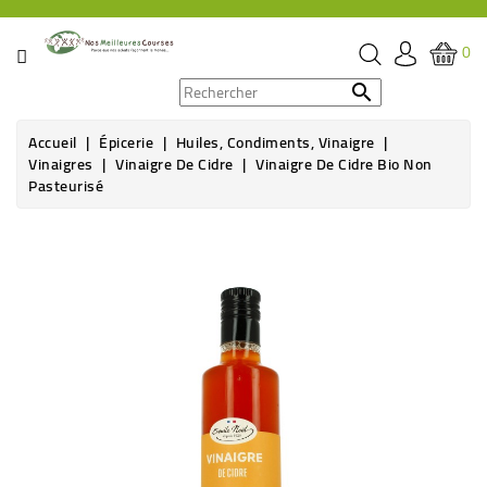
CATÉGORIE
0
PROMOS

Accueil
Épicerie
Huiles, Condiments, Vinaigre
ÉPICERIE
Vinaigres
Vinaigre De Cidre
Vinaigre De Cidre Bio Non
Pasteurisé
THÉ,
CAFÉ
&
BOISSON
HYGIÈNE
SOINS
SANTÉ
BIEN-
ÊTRE