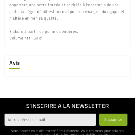
apportera une notre fruitée et acidulée à l'ensemble de vos
plats. Un léger dépôt est normal pour un vinaigre biologique et
n'altère en rien sa qualité.
Elaboré à partir de pommes entières.
Volume net
: 50 cl
Avis
S'INSCRIRE À LA NEWSLETTER
Vous pouvez vous désinscrire à tout moment. Vous trouverez pour cela nos
informations de contact dans les conditions d'utilisation du site.