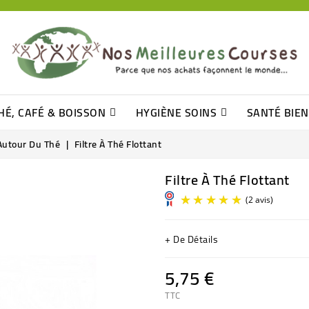
HÉ, CAFÉ & BOISSON
HYGIÈNE SOINS
SANTÉ BIE
Pâtisseries, Moelleux Et Cakes
Sucres En Morceaux, Bûchettes
Barre De Céréales, Pâte D\'amande
Tomates (purée, Coulis, Concentré....)
Levure De Bière Et Germe De Blé
Cotons
Tampo
Shampooin
Autour Du Thé
Filtre À Thé Flottant
Filtre À Thé Flottant
+ De Détails
5,75 €
TTC