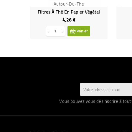
Autour-Du-The
Filtres À Thé En Papier Végétal
4,26 €
Prix
Panier
Vous pouvez vous désinscrire à tout 