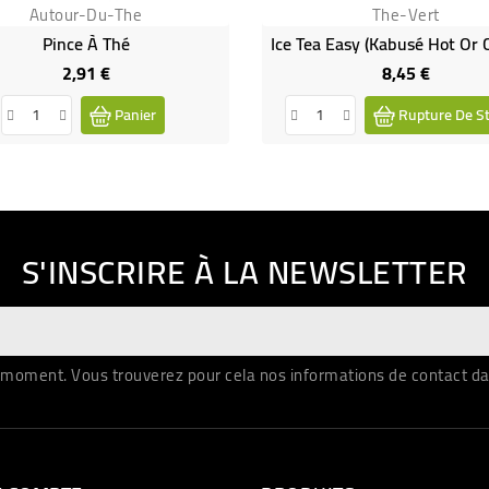
Autour-Du-The
The-Vert
Pince À Thé
2,91 €
8,45 €
Prix
Prix
Panier
Rupture De S
S'INSCRIRE À LA NEWSLETTER
moment. Vous trouverez pour cela nos informations de contact dans 