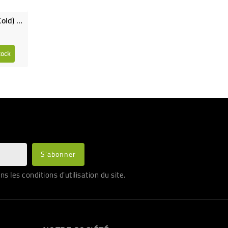
Ice Tea Easy (Kabusé Hot Or Cold) Bio
tock
les conditions d'utilisation du site.