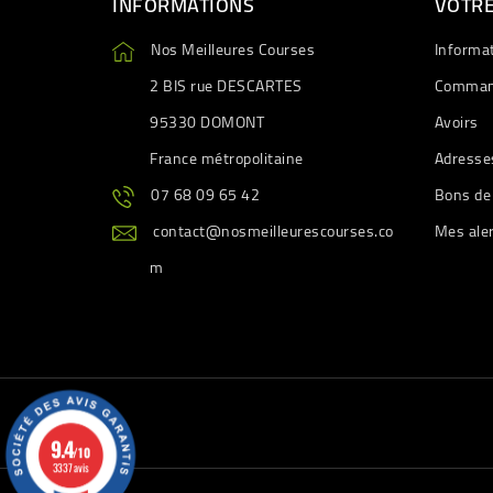
INFORMATIONS
VOTR
Nos Meilleures Courses
Informa
2 BIS rue DESCARTES
Comman
95330 DOMONT
Avoirs
France métropolitaine
Adresse
07 68 09 65 42
Bons de
contact@nosmeilleurescourses.co
Mes ale
m
9.4
/10
3337 avis