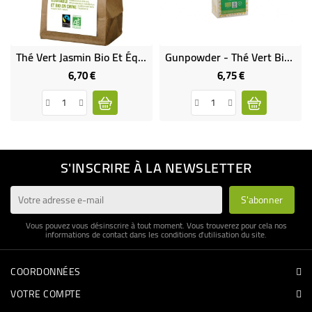
Thé Vert Jasmin Bio Et Équitable
Gunpowder - Thé Vert Bio & Équitable
6,70 €
6,75 €
Prix
Prix
S'INSCRIRE À LA NEWSLETTER
Vous pouvez vous désinscrire à tout moment. Vous trouverez pour cela nos
informations de contact dans les conditions d'utilisation du site.
COORDONNÉES
VOTRE COMPTE