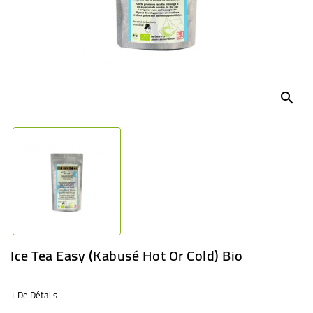
BÉBÉ
CULTUREL
search
Ice Tea Easy (Kabusé Hot Or Cold) Bio
+ De Détails