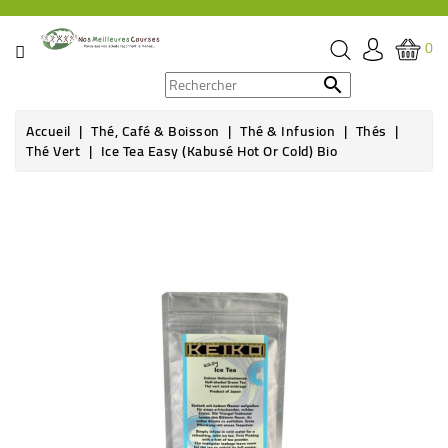
CATÉGORIE
0
PROMOS

Accueil
Thé, Café & Boisson
Thé & Infusion
Thés
ÉPICERIE
Thé Vert
Ice Tea Easy (Kabusé Hot Or Cold) Bio
THÉ,
Rupture de stock
CAFÉ
&
BOISSON
HYGIÈNE
SOINS
SANTÉ
BIEN-
ÊTRE