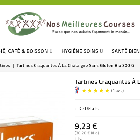
HÉ, CAFÉ & BOISSON
HYGIÈNE SOINS
SANTÉ BIE
Pâtisseries, Moelleux Et Cakes
Sucres En Morceaux, Bûchettes
Barre De Céréales, Pâte D\'amande
Tomates (purée, Coulis, Concentré....)
Levure De Bière Et Germe De Blé
Cotons
Tampo
Shampooin
rtines
Tartines Craquantes À La Châtaigne Sans Gluten Bio 300 G
Tartines Craquantes À 
+ De Détails
9,23 €
(30,20 € Kilo)
TTC