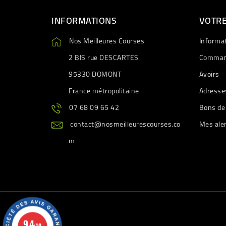
INFORMATIONS
VOTR
Nos Meilleures Courses
Informa
2 BIS rue DESCARTES
Comman
95330 DOMONT
Avoirs
France métropolitaine
Adresse
07 68 09 65 42
Bons de
contact@nosmeilleurescourses.co
Mes ale
m
9.4
/10