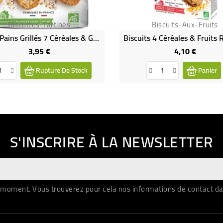
Biscottes-Tartines
Biscuits-Aux-Fruits
Petits Pains Grillés 7 Céréales & Graines Bio & Vegan
3,95 €
4,10 €
Prix
Prix
Rupture De Stock
Panier
S'INSCRIRE À LA NEWSLETTER
moment. Vous trouverez pour cela nos informations de contact dans 