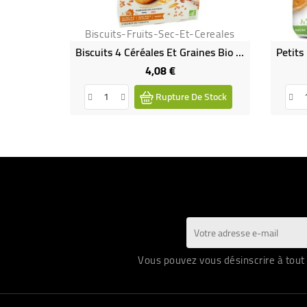
Biscuits-Fruits-Sec-Et-Cereales
Biscuits 4 Céréales Et Graines Bio & Vegan
4,08 €
Prix
Rupture De Stock
Vous pouvez vous désinscrire à tout 