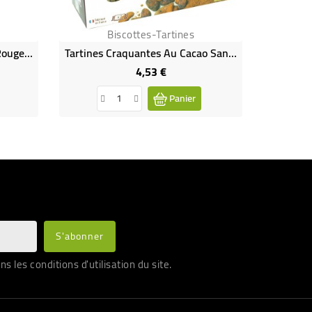
Biscottes-Tartines
Biscuits 4 Céréales & Fruits Rouges Bio & Vegan
Tartines Craquantes Au Cacao Sans Gluten Bio
4,53 €
Prix
Panier
les conditions d'utilisation du site.