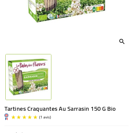
BÉBÉ
CULTUREL
search
Tartines Craquantes Au Sarrasin 150 G Bio