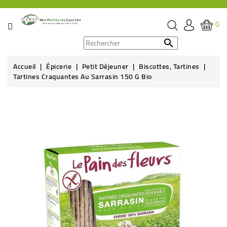
CATÉGORIE
0
PROMOS

Accueil
Épicerie
Petit Déjeuner
Biscottes, Tartines
ÉPICERIE
Tartines Craquantes Au Sarrasin 150 G Bio
THÉ,
CAFÉ
&
BOISSON
HYGIÈNE
SOINS
SANTÉ
BIEN-
ÊTRE