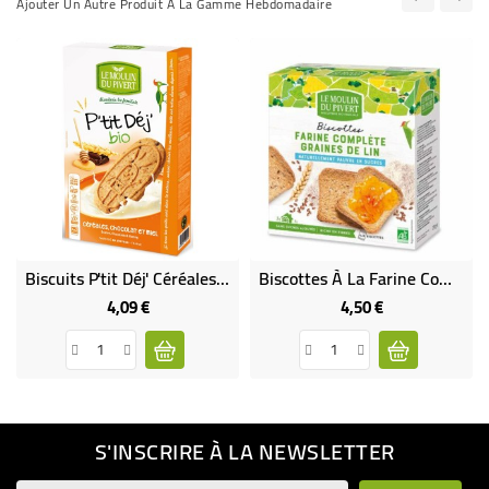
Ajouter Un Autre Produit À La Gamme Hebdomadaire
Biscuits P'tit Déj' Céréales, Chocolat Et Miel Bio & Équitable
Biscottes À La Farine Complète & Graines De Lin Bio & Vegan
4,09 €
4,50 €
Prix
Prix
S'INSCRIRE À LA NEWSLETTER