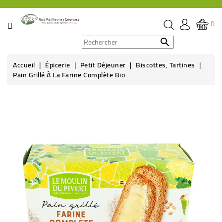
CATÉGORIE
0
PROMOS

Accueil
Épicerie
Petit Déjeuner
Biscottes, Tartines
ÉPICERIE
Pain Grillé À La Farine Complète Bio
THÉ,
Rupture de stock
CAFÉ
&
BOISSON
HYGIÈNE
SOINS
SANTÉ
BIEN-
ÊTRE