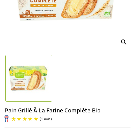
BÉBÉ
CULTUREL
search
Pain Grillé À La Farine Complète Bio