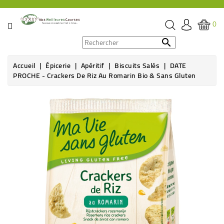
CATÉGORIE
0
PROMOS

Accueil
Épicerie
Apéritif
Biscuits Salés
DATE
ÉPICERIE
PROCHE - Crackers De Riz Au Romarin Bio & Sans Gluten
THÉ,
CAFÉ
&
BOISSON
HYGIÈNE
SOINS
SANTÉ
BIEN-
ÊTRE