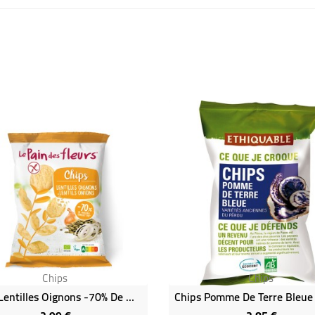
Chips
Chips
Chips Lentilles Oignons -70% De Matières Grasses Bio Et Vegan
Prix
Prix