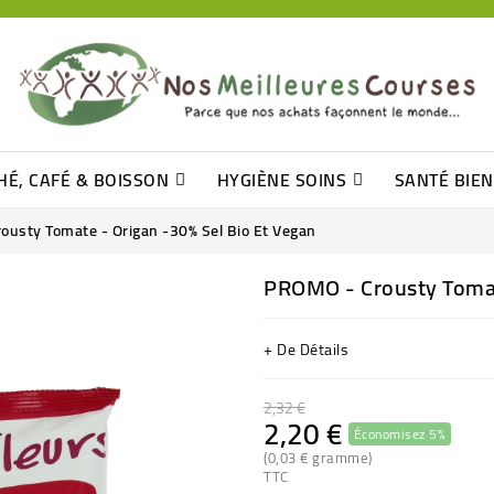
HÉ, CAFÉ & BOISSON
HYGIÈNE SOINS
SANTÉ BIE
Pâtisseries, Moelleux Et Cakes
Sucres En Morceaux, Bûchettes
Barre De Céréales, Pâte D\'amande
Tomates (purée, Coulis, Concentré....)
Levure De Bière Et Germe De Blé
Cotons
Tampo
Shampooin
usty Tomate - Origan -30% Sel Bio Et Vegan
PROMO - Crousty Tomate
+ De Détails
2,32 €
2,20 €
Économisez 5%
(0,03 € gramme)
TTC