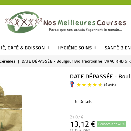
HÉ, CAFÉ & BOISSON
HYGIÈNE SOINS
SANTÉ BIE
Pâtisseries, Moelleux Et Cakes
Sucres En Morceaux, Bûchettes
Barre De Céréales, Pâte D\'amande
Tomates (purée, Coulis, Concentré....)
Levure De Bière Et Germe De Blé
Cotons
Tampo
Shampooin
Céréales
DATE DÉPASSÉE - Boulgour Bio Traditionnel VRAC RHD 5 
DATE DÉPASSÉE - Boulg
+ De Détails
21,87 €
13,12 €
Économisez 40%
(2,19 € Kilo)