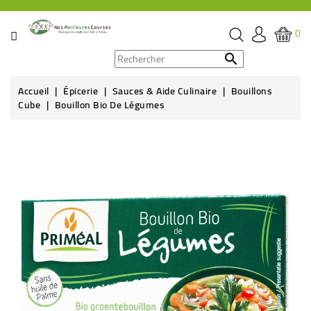
CATÉGORIE
0
PROMOS

Accueil
Épicerie
Sauces & Aide Culinaire
Bouillons
ÉPICERIE
Cube
Bouillon Bio De Légumes
THÉ,
CAFÉ
&
BOISSON
HYGIÈNE
SOINS
SANTÉ
BIEN-
ÊTRE