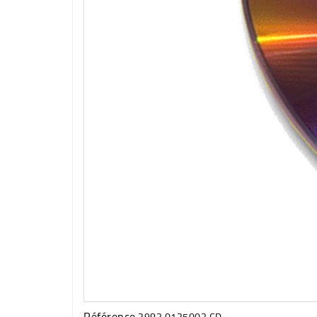
Référence
2983.0125003 CD