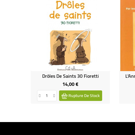
Cd-A
Drôles De Saints 30 Fioretti
L'An
14,00 €
Prix
Rupture De Stock