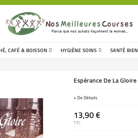
HÉ, CAFÉ & BOISSON
HYGIÈNE SOINS
SANTÉ BIE
Pâtisseries, Moelleux Et Cakes
Sucres En Morceaux, Bûchettes
Barre De Céréales, Pâte D\'amande
Tomates (purée, Coulis, Concentré....)
Levure De Bière Et Germe De Blé
Cotons
Tampo
Shampooin
Espérance De La Gloire
+ De Détails
13,90 €
TTC