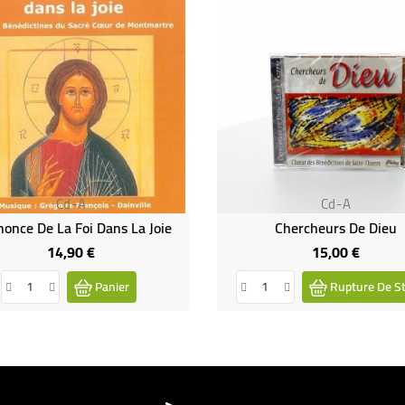
Cd-A
Cd-A
nonce De La Foi Dans La Joie
Chercheurs De Dieu
14,90 €
15,00 €
Prix
Prix
Panier
Rupture De S