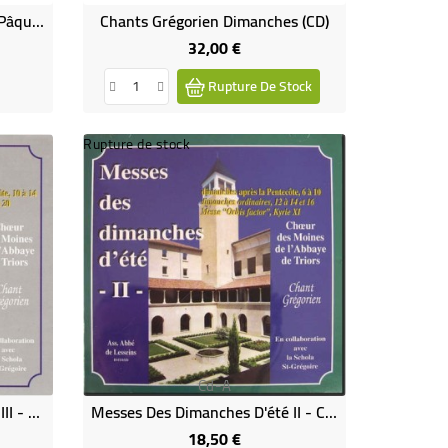
Chants Grégorien Carême Et Pâques - Chant Grégorien (CD)
Chants Grégorien Dimanches (CD)
32,00 €
Prix
Rupture De Stock
Rupture de stock
Cd-A
Messes Des Dimanches D'été III - Chant Grégorien (CD)
Messes Des Dimanches D'été II - Chant Grégorien (CD)
18,50 €
Prix