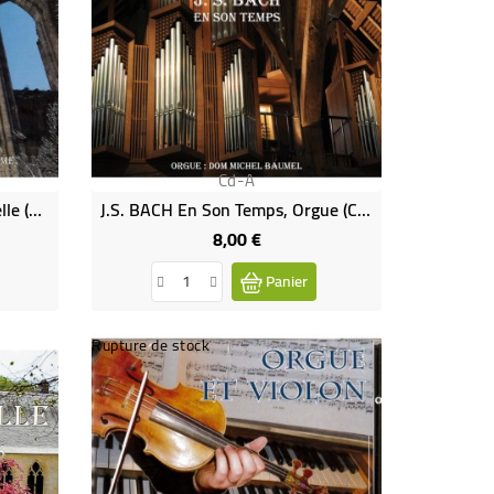
Cd-A
J.S. BACH - Orgue Et Violoncelle (CD)
J.S. BACH En Son Temps, Orgue (CD)
8,00 €
Prix
Panier
Rupture de stock