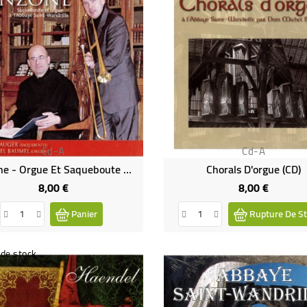
Cd-A
Cd-A
Canzone - Orgue Et Saqueboute À L'abbaye Saint-Wandrille (CD)
Chorals D'orgue (CD)
8,00 €
8,00 €
Prix
Prix
Panier
Rupture De St
de stock