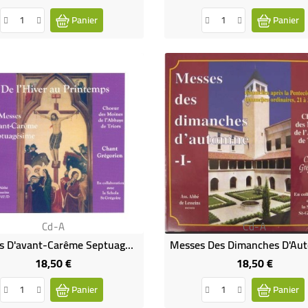
Panier
Panier
Cd-A
Cd-A
Messes D'avant-Carême Septuagésime - Chant Grégorien (CD)
18,50 €
18,50 €
Prix
Prix
Panier
Panier