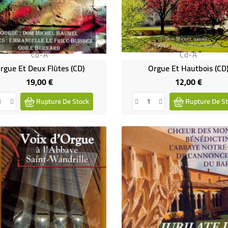
Cd-A
Cd-A
rgue Et Deux Flûtes (CD)
Orgue Et Hautbois (CD
19,00 €
12,00 €
Prix
Prix
Rupture De Stock
Rupture De St