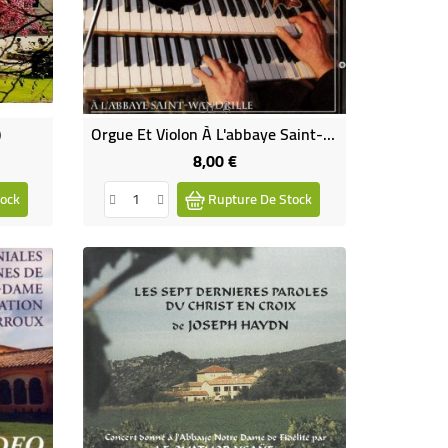
Cd-A
)
Orgue Et Violon À L'abbaye Saint-Wandrille (CD)
8,00 €
Prix
ock
Rupture De Stock