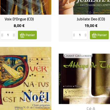
Cd-A
Cd-A
Voix D'Orgue (CD)
Jubilate Deo (CD)
8,00 €
19,00 €
Prix
Prix
Panier
Panier
Cd-A
Cd-A