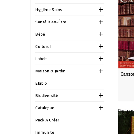
Hygiène Soins

Santé Bien-Être

Bébé

Culturel

Labels

Maison & Jardin

Ekibio
Biodiversité

Catalogue

Rupture 
Pack À Créer
Immunité