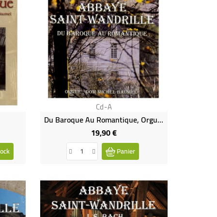
Cd-A
Du Baroque Au Romantique, Orgue (CD)
19,90 €
Prix
ock
Panier