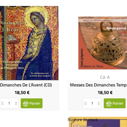
Cd-A
Cd-A
 Dimanches De L'Avent (CD)
18,50 €
18,50 €
Prix
Prix
Panier
Panier
Rupture de stock