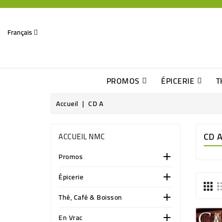
Français
PROMOS
ÉPICERIE
T
Dates Dépassées, Jusqu\'à -70% De Réduction
Découverte De Beaux Produits Au Détour D\'une Bonne Affaire
Sucres & Édulcorants Naturels
Chocolats, Barres & Confiserie
Accueil
CD A
CD 
ACCUEIL NMC
Promos

Épicerie

Thé, Café & Boisson

En Vrac
