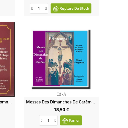
Rupture De Stock
Cd-A
Messes Des Dimanches D'Automne I - Chant Grégorien (CD)
Messes Des Dimanches De Carême - Chant Grégorien (- Printemps I CD)
18,50 €
Prix
Panier