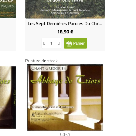
Cd-A
Les Sept Dernières Paroles Du Christ En Croix De Joseph Haydn (CD)
18,90 €
Prix
Panier
Rupture de stock
Cd-A