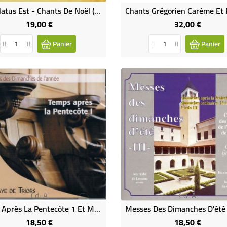
Puer Natus Est - Chants De Noël (CD)
19,00 €
32,00 €
Prix
Prix
Panier
Panier
Cd-A
Cd-A
Temps Après La Pentecôte 1 Et Messes Trinité - Chant Grégorien (CD)
18,50 €
18,50 €
Prix
Prix