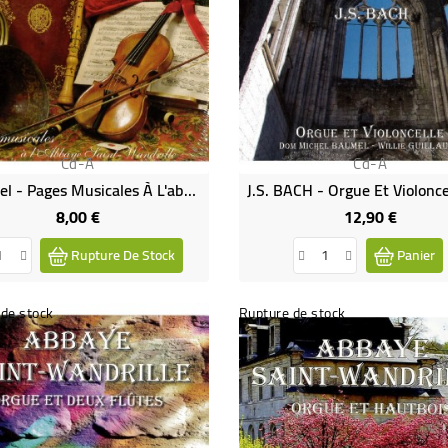
Cd-A
Cd-A
Haendel - Pages Musicales À L'abbaye Saint-Wandrille (CD)
8,00 €
12,90 €
Prix
Prix
Rupture De Stock
Panier
de stock
Rupture de stock