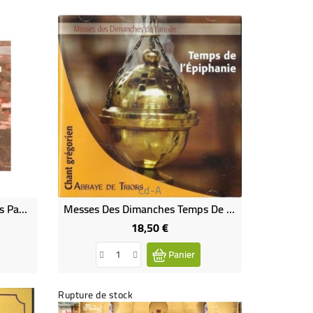
Cd-A
Messes Des Dimanches Temps Pascal I - Chant Grégorien (CD)
Messes Des Dimanches Temps De L'épiphanie - Chant Grégorien (CD)
18,50 €
Prix
Panier
Rupture de stock