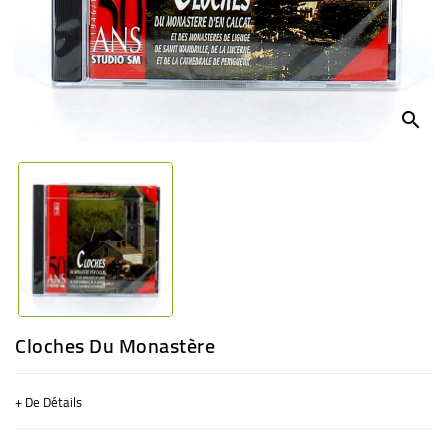
BÉBÉ
CULTUREL
search
Cloches Du Monastère
+ De Détails