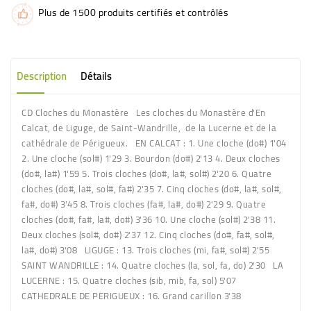
Plus de 1500 produits certifiés et contrôlés
Description
Détails
CD Cloches du Monastère Les cloches du Monastère d'En
Calcat, de Liguge, de Saint-Wandrille, de la Lucerne et de la
cathédrale de Périgueux. EN CALCAT : 1. Une cloche (do#) 1'04
2. Une cloche (sol#) 1'29 3. Bourdon (do#) 2'13 4. Deux cloches
(do#, la#) 1'59 5. Trois cloches (do#, la#, sol#) 2'20 6. Quatre
cloches (do#, la#, sol#, fa#) 2'35 7. Cinq cloches (do#, la#, sol#,
fa#, do#) 3'45 8. Trois cloches (fa#, la#, do#) 2'29 9. Quatre
cloches (do#, fa#, la#, do#) 3'36 10. Une cloche (sol#) 2'38 11.
Deux cloches (sol#, do#) 2'37 12. Cinq cloches (do#, fa#, sol#,
la#, do#) 3'08 LIGUGE : 13. Trois cloches (mi, fa#, sol#) 2'55
SAINT WANDRILLE : 14. Quatre cloches (la, sol, fa, do) 2'30 LA
LUCERNE : 15. Quatre cloches (sib, mib, fa, sol) 5'07
CATHEDRALE DE PERIGUEUX : 16. Grand carillon 3'38