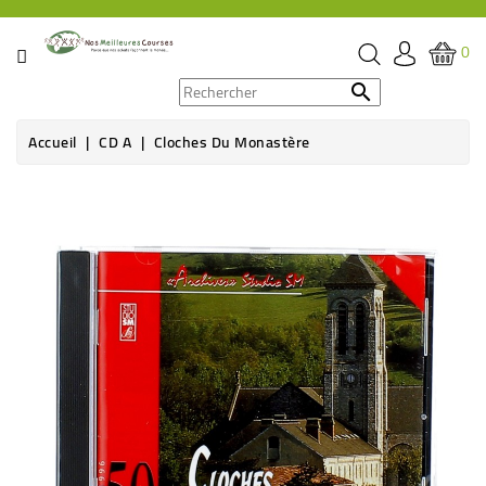
CATÉGORIE
0
PROMOS

Accueil
CD A
Cloches Du Monastère
ÉPICERIE
Rupture de stock
THÉ,
CAFÉ
&
BOISSON
HYGIÈNE
SOINS
SANTÉ
BIEN-
ÊTRE