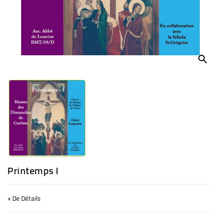
BÉBÉ
CULTUREL
search
Printemps I
+ De Détails