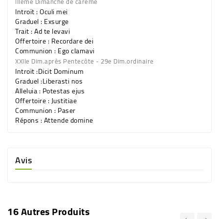
IIIème Dimanche de carême
Introït : Oculi mei
Graduel : Exsurge
Trait : Ad te levavi
Offertoire : Recordare dei
Communion : Ego clamavi
XXIIe Dim.après Pentecôte - 29e Dim.ordinaire
Introït :Dicit Dominum
Graduel :Liberasti nos
Alleluia : Potestas ejus
Offertoire : Justitiae
Communion : Paser
Répons : Attende domine
Avis
16 Autres Produits