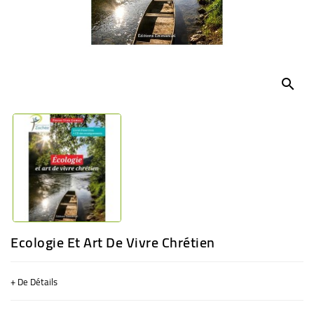
BÉBÉ
CULTUREL
search
Ecologie Et Art De Vivre Chrétien
+ De Détails