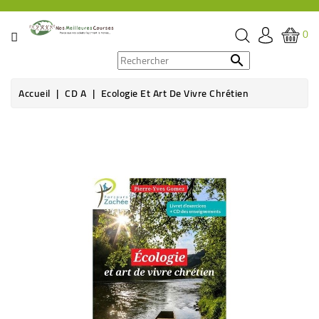
CATÉGORIE
0
PROMOS

Accueil
CD A
Ecologie Et Art De Vivre Chrétien
ÉPICERIE
Rupture de stock
THÉ,
CAFÉ
&
BOISSON
HYGIÈNE
SOINS
SANTÉ
BIEN-
ÊTRE