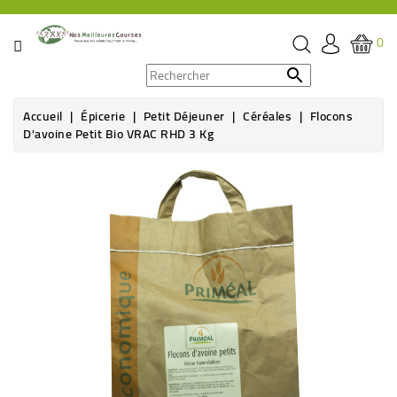
CATÉGORIE
0
PROMOS

Accueil
Épicerie
Petit Déjeuner
Céréales
Flocons
ÉPICERIE
D'avoine Petit Bio VRAC RHD 3 Kg
THÉ,
CAFÉ
&
BOISSON
HYGIÈNE
SOINS
SANTÉ
BIEN-
ÊTRE