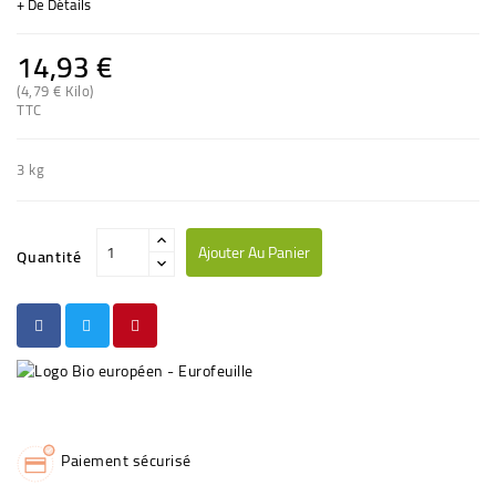
+ De Détails
14,93 €
(4,79 € Kilo)
(2 avis)
TTC
3 kg
Ajouter Au Panier
Quantité
Paiement sécurisé