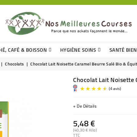
HÉ, CAFÉ & BOISSON
HYGIÈNE SOINS
SANTÉ BIE
Pâtisseries, Moelleux Et Cakes
Sucres En Morceaux, Bûchettes
Barre De Céréales, Pâte D\'amande
Tomates (purée, Coulis, Concentré....)
Levure De Bière Et Germe De Blé
Cotons
Tampo
Shampooin
Chocolats
Chocolat Lait Noisette Caramel Beurre Salé Bio & Équi
Chocolat Lait Noisette 
+ De Détails
5,48 €
(40,30 € Kilo)
TTC