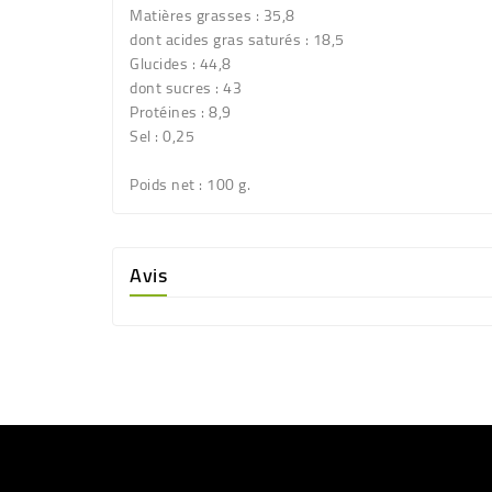
Matières grasses : 35,8
dont acides gras saturés : 18,5
Glucides : 44,8
dont sucres : 43
Protéines : 8,9
Sel : 0,25
Poids net
: 100 g.
Avis