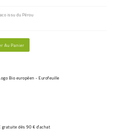
caco issu du Pérou
er Au Panier
€ gratuite dès 90 € d'achat