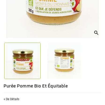
BÉBÉ
CULTUREL
search
Purée Pomme Bio Et Équitable
+ De Détails