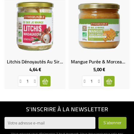
Litchis Dénoyautés Au Sirop Léger Bio Et Équitable
Mangue Purée & Morceaux Bio Et Équitable
4,64 €
5,00 €
Prix
Prix
S'INSCRIRE À LA NEWSLETTER
Vous pouvez vous désinscrire à tout moment. Vous trouverez pour cela nos