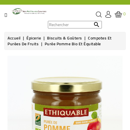
CATÉGORIE
0
PROMOS

Accueil
Épicerie
Biscuits & Goûters
Compotes Et
ÉPICERIE
Purées De Fruits
Purée Pomme Bio Et Équitable
THÉ,
CAFÉ
&
BOISSON
HYGIÈNE
SOINS
SANTÉ
BIEN-
ÊTRE