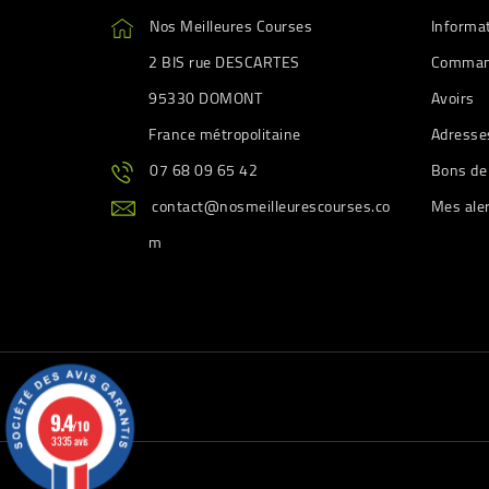
Nos Meilleures Courses
Informa
2 BIS rue DESCARTES
Comman
95330 DOMONT
Avoirs
France métropolitaine
Adresse
07 68 09 65 42
Bons de
contact@nosmeilleurescourses.co
Mes ale
m
9.4
/10
3335 avis