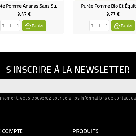
Compote Pomme Ananas Sans Sucre Ajoutés Bio Et Équitable
Purée Pomme Bio Et Équit
3,47 €
3,77 €
Prix
Prix
Panier
Panier
S'INSCRIRE À LA NEWSLETTER
moment. Vous trouverez pour cela nos informations de contact dans 
E COMPTE
PRODUITS