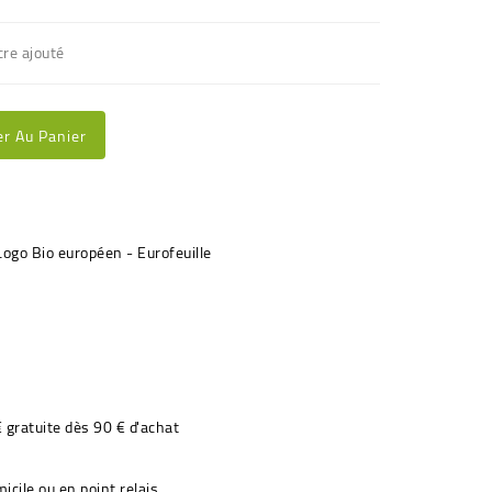
cre ajouté
er Au Panier
€ gratuite dès 90 € d'achat
icile ou en point relais