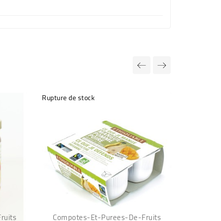
Rupture de stock
ruits
Compotes-Et-Purees-De-Fruits
Compot