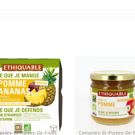
potes-Et-Purees-De-Fruits
Compotes-Et-Purees-De-F