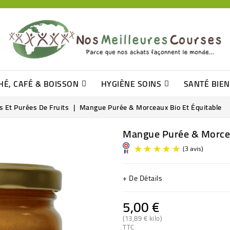
HÉ, CAFÉ & BOISSON
HYGIÈNE SOINS
SANTÉ BIE
Pâtisseries, Moelleux Et Cakes
Sucres En Morceaux, Bûchettes
Barre De Céréales, Pâte D\'amande
Tomates (purée, Coulis, Concentré....)
Levure De Bière Et Germe De Blé
Cotons
Tampo
Shampooin
 Et Purées De Fruits
Mangue Purée & Morceaux Bio Et Équitable
Mangue Purée & Morcea
+ De Détails
5,00 €
(13,89 € kilo)
TTC