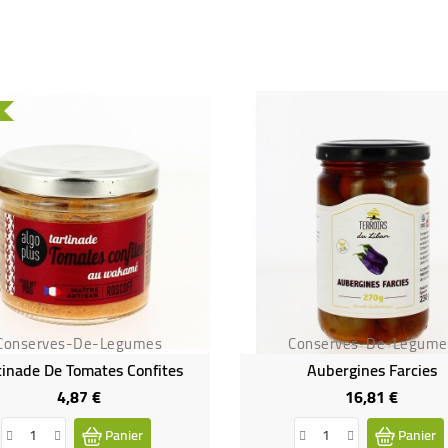
U
Conserves-De-Legumes
Conserves-De-Legume
tinade De Tomates Confites
Aubergines Farcies
4,87 €
16,81 €
Prix
Prix
Panier
Panier