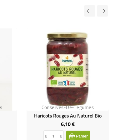
s
Conserves-De-Legumes
Co
Haricots Rouges Au Naturel Bio
Champi
6,10 €
Prix
Panier