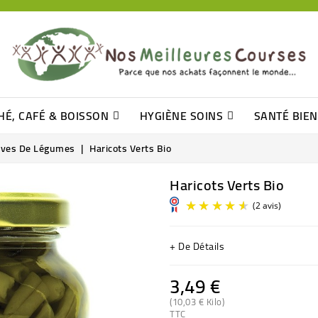
HÉ, CAFÉ & BOISSON
HYGIÈNE SOINS
SANTÉ BIE
Pâtisseries, Moelleux Et Cakes
Sucres En Morceaux, Bûchettes
Barre De Céréales, Pâte D\'amande
Tomates (purée, Coulis, Concentré....)
Levure De Bière Et Germe De Blé
Cotons
Tampo
Shampooin
rves De Légumes
Haricots Verts Bio
Haricots Verts Bio
+ De Détails
3,49 €
(10,03 € Kilo)
TTC