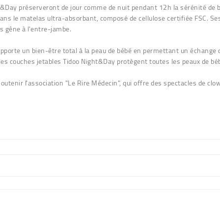
t&Day préserveront de jour comme de nuit pendant 12h la sérénité de béb
gé dans le matelas ultra-absorbant, composé de
cellulose certifiée FSC
. Se
s gêne à l'entre-jambe.
apporte un bien-être total à la peau de bébé en permettant un échange d'
 les couches jetables Tidoo Night&Day protègent toutes les peaux de bé
utenir l'association "Le Rire Médecin", qui offre des spectacles de cl