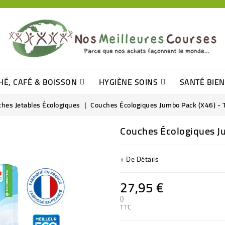
HÉ, CAFÉ & BOISSON
HYGIÈNE SOINS
SANTÉ BIE
Pâtisseries, Moelleux Et Cakes
Sucres En Morceaux, Bûchettes
Barre De Céréales, Pâte D\'amande
Tomates (purée, Coulis, Concentré....)
Levure De Bière Et Germe De Blé
Cotons
Tampo
Shampooin
hes Jetables Écologiques
Couches Écologiques Jumbo Pack (x46) - 
Couches Écologiques Ju
+ De Détails
27,95 €
()
TTC