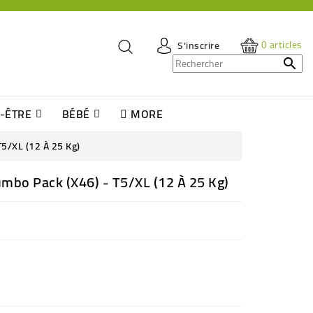
0
articles
S'inscrire

N-ÊTRE
BÉBÉ
MORE
Jeux De Société & Pour Enfants
 Tiges Et Disques À Démaquiller
ns Et Serviette Hygiéniques
g Douche Pour Enfant
Huile Végétale - Macérât Huileux
Huiles (essentielles + Massage + CBD)
Complément, Préparateur Solaires
Crèmes Solaires Bébé Et Enfants
T5/XL (12 À 25 Kg)
mbo Pack (x46) - T5/XL (12 À 25 Kg)