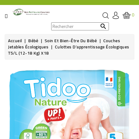
CATÉGORIE
0
PROMOS

Accueil
Bébé
Soin Et Bien-Être Du Bébé
Couches
ÉPICERIE
Jetables Écologiques
Culottes D'apprentissage Écologiques
T5/L (12-18 Kg) X18
THÉ,
CAFÉ
Rupture de stock
&
BOISSON
HYGIÈNE
SOINS
SANTÉ
BIEN-
ÊTRE