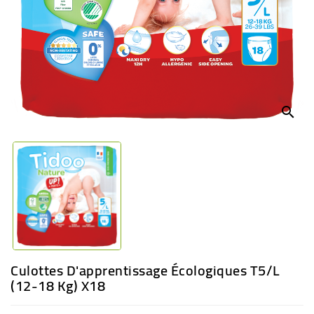
BÉBÉ
CULTUREL
search
Culottes D'apprentissage Écologiques T5/L
(12-18 Kg) X18