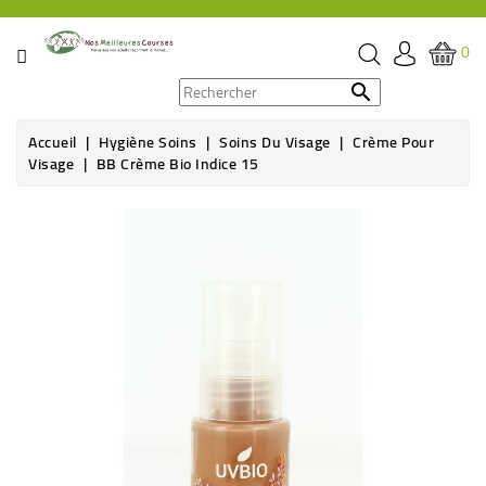
CATÉGORIE
0
PROMOS

Accueil
Hygiène Soins
Soins Du Visage
Crème Pour
ÉPICERIE
Visage
BB Crème Bio Indice 15
THÉ,
CAFÉ
&
BOISSON
HYGIÈNE
SOINS
SANTÉ
BIEN-
ÊTRE