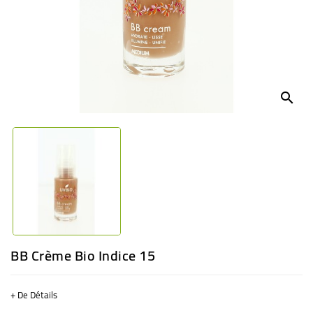
BÉBÉ
CULTUREL
search
BB Crème Bio Indice 15
+ De Détails