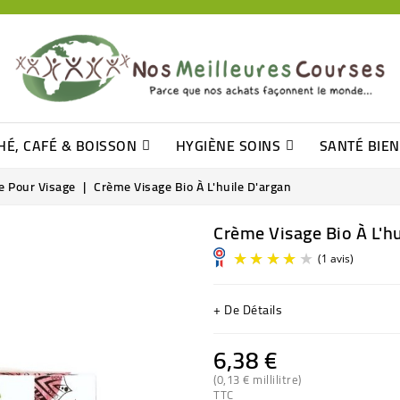
HÉ, CAFÉ & BOISSON
HYGIÈNE SOINS
SANTÉ BIE
Pâtisseries, Moelleux Et Cakes
Sucres En Morceaux, Bûchettes
Barre De Céréales, Pâte D\'amande
Tomates (purée, Coulis, Concentré....)
Levure De Bière Et Germe De Blé
Cotons
Tampo
Shampooin
 Pour Visage
Crème Visage Bio À L'huile D'argan
Crème Visage Bio À L'hu
+ De Détails
6,38 €
(0,13 € millilitre)
TTC