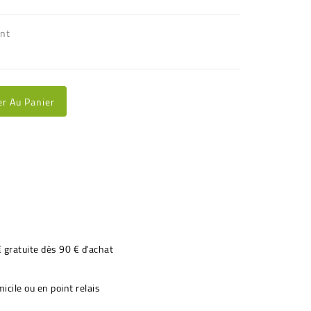
ant
er Au Panier
€ gratuite dès 90 € d'achat
icile ou en point relais