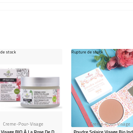
 de stock
Rupture de stock
Creme-Pour-Visage
Creme-Pour-Visage
Crème Visage BIO À La Rose De Damas Et Thé Blanc - 50mL