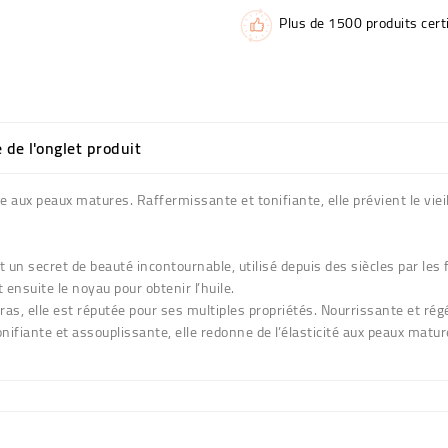
Plus de 1500 produits certi
e de l'onglet produit
 aux peaux matures. Raffermissante et tonifiante, elle prévient le vieil
t un secret de beauté incontournable, utilisé depuis des siècles par les 
t ensuite le noyau pour obtenir l’huile.
gras
, elle est réputée pour ses multiples propriétés.
Nourrissante et ré
onifiante et assouplissante
, elle redonne de l’élasticité aux peaux matu