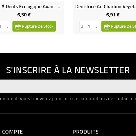
Brosse À Dents Écologique Ayant Une Tête Rechargeable MEDIUM
6,50 €
6,91 €
Prix
Prix
Rupture De Stock
Rupture De S
S'INSCRIRE À LA NEWSLETTER
moment. Vous trouverez pour cela nos informations de contact dans 
E COMPTE
PRODUITS