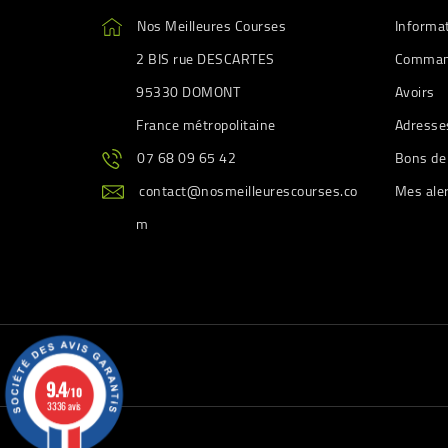
Nos Meilleures Courses
Informa
2 BIS rue DESCARTES
Comman
95330 DOMONT
Avoirs
France métropolitaine
Adresse
07 68 09 65 42
Bons de
contact@nosmeilleurescourses.co
Mes ale
m
9.4
/10
3336 avis