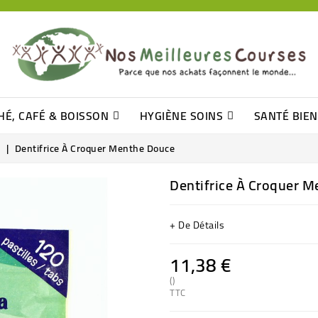
HÉ, CAFÉ & BOISSON
HYGIÈNE SOINS
SANTÉ BIE
Pâtisseries, Moelleux Et Cakes
Sucres En Morceaux, Bûchettes
Barre De Céréales, Pâte D\'amande
Tomates (purée, Coulis, Concentré....)
Levure De Bière Et Germe De Blé
Cotons
Tampo
Shampooin
Dentifrice À Croquer Menthe Douce
Dentifrice À Croquer 
+ De Détails
11,38 €
()
TTC