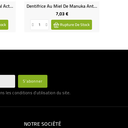
Dentifrice Au Charbon Végétal Actif Perle De Coco
Dentifrice Au Miel De Manuka Anti-Tartre
7,03 €
Prix
tock
Rupture De Stock
les conditions d'utilisation du site.
NOTRE SOCIÉTÉ