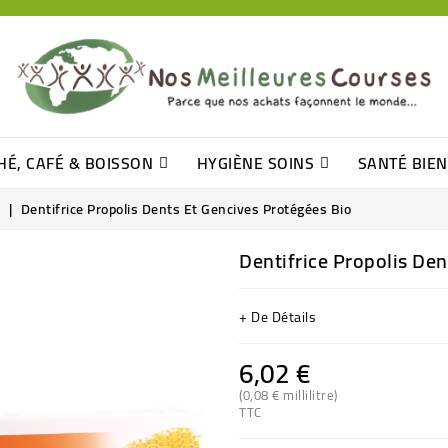
HÉ, CAFÉ & BOISSON
HYGIÈNE SOINS
SANTÉ BIE
Pâtisseries, Moelleux Et Cakes
Sucres En Morceaux, Bûchettes
Barre De Céréales, Pâte D\'amande
Tomates (purée, Coulis, Concentré....)
Levure De Bière Et Germe De Blé
Cotons
Tampo
Shampooin
Dentifrice Propolis Dents Et Gencives Protégées Bio
Dentifrice Propolis Den
+ De Détails
6,02 €
(0,08 € millilitre)
TTC