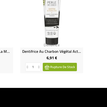
Dentifrice
Dentifrice Haleine Fraîche À La Menthe
Dentifrice Au Charbon Végétal Actif Perle De Coco
6,91 €
Prix
Rupture De Stock