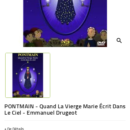
BÉBÉ
CULTUREL
search
PONTMAIN - Quand La Vierge Marie Écrit Dans
Le Ciel - Emmanuel Drugeot
+ De Détails