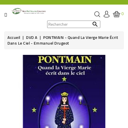
CATÉGORIE
0
PROMOS

Accueil
DVD A
PONTMAIN - Quand La Vierge Marie Écrit
ÉPICERIE
Dans Le Ciel - Emmanuel Drugeot
THÉ,
Rupture de stock
CAFÉ
&
BOISSON
HYGIÈNE
SOINS
SANTÉ
BIEN-
ÊTRE