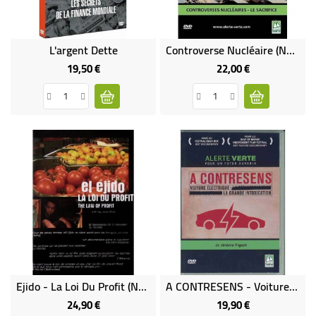
L'argent Dette
Controverse Nucléaire (neuf)
19,50 €
22,00 €
Prix
Prix
Ejido - La Loi Du Profit (neuf)
A CONTRESENS - Voiture Électrique : La Grande Intoxication DVD (occasion)
24,90 €
19,90 €
Prix
Prix