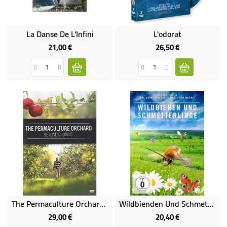
La Danse De L'Infini
L'odorat
21,00 €
26,50 €
Prix
Prix
The Permaculture Orchard Beyond Organic (en Anglais)
Wildbienden Und Schmetterlinge
29,00 €
20,40 €
Prix
Prix