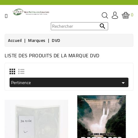
CATÉGORIE
0
PROMOS

Accueil
Marques
DVD
ÉPICERIE
LISTE DES PRODUITS DE LA MARQUE DVD
THÉ,
CAFÉ
&
BOISSON
Pertinence

HYGIÈNE
SOINS
SANTÉ
BIEN-
ÊTRE