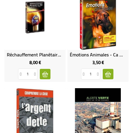
Réchauffement Planétaire (le Nouveau Péril!)
Émotions Animales - Ca M'intéresse, Vol 7
8,00 €
3,50 €
Prix
Prix