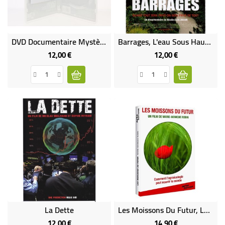
BÉBÉ
CULTUREL
DVD Documentaire Mystère Choisi Pour Vous
Barrages, L'eau Sous Haute Tension
12,00 €
12,00 €
Prix
Prix
La Dette
Les Moissons Du Futur, Les Défis De L'agroécologie
12,00 €
14,90 €
Prix
Prix