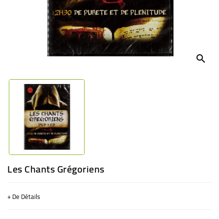
BÉBÉ
CULTUREL
search
Les Chants Grégoriens
+ De Détails