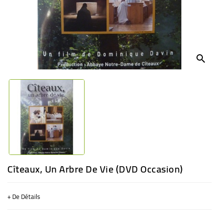
BÉBÉ
CULTUREL
search
Cîteaux, Un Arbre De Vie (DVD Occasion)
+ De Détails