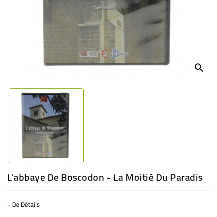
BÉBÉ
CULTUREL
search
L'abbaye De Boscodon - La Moitié Du Paradis
+ De Détails