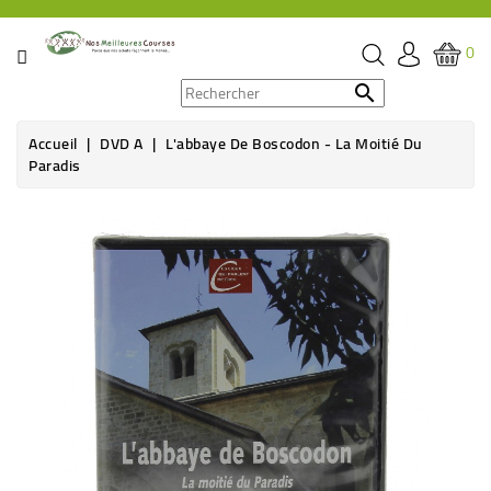
CATÉGORIE
0
PROMOS

Accueil
DVD A
L'abbaye De Boscodon - La Moitié Du
ÉPICERIE
Paradis
THÉ,
Rupture de stock
CAFÉ
&
BOISSON
HYGIÈNE
SOINS
SANTÉ
BIEN-
ÊTRE