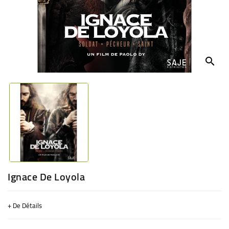
BÉBÉ
CULTUREL
search
Ignace De Loyola
+ De Détails