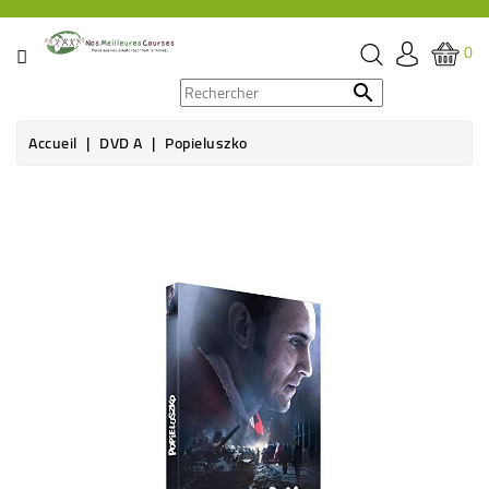
CATÉGORIE
0
PROMOS

Accueil
DVD A
Popieluszko
ÉPICERIE
THÉ,
CAFÉ
&
BOISSON
HYGIÈNE
SOINS
SANTÉ
BIEN-
ÊTRE