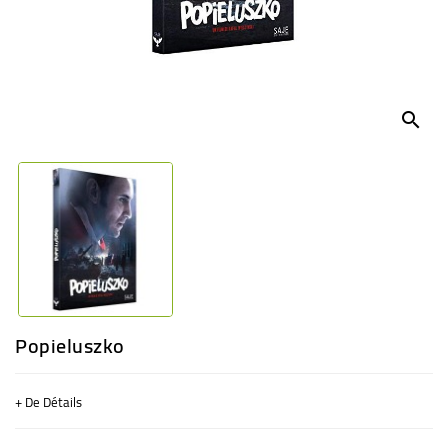
BÉBÉ
CULTUREL
search
Popieluszko
+ De Détails