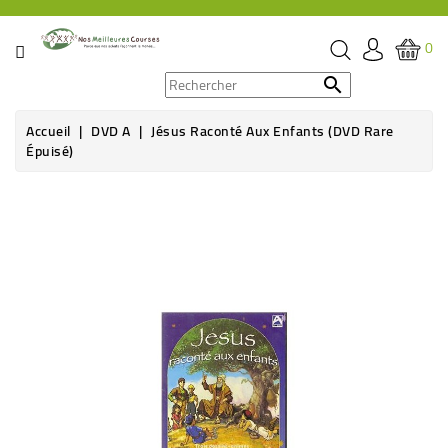
CATÉGORIE
0
PROMOS

Accueil
DVD A
Jésus Raconté Aux Enfants (DVD Rare
ÉPICERIE
Épuisé)
THÉ,
Rupture de stock
CAFÉ
&
BOISSON
HYGIÈNE
SOINS
SANTÉ
BIEN-
ÊTRE