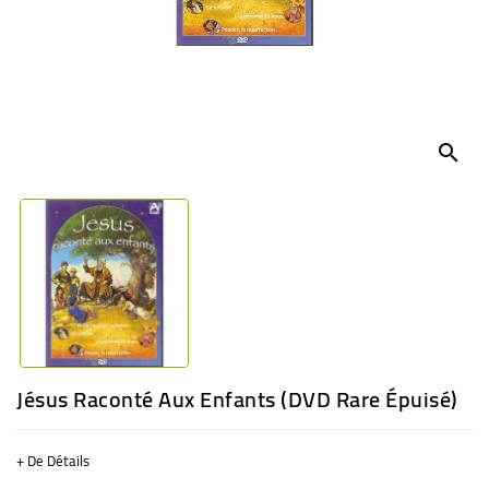
BÉBÉ
CULTUREL
search
Jésus Raconté Aux Enfants (DVD Rare Épuisé)
+ De Détails