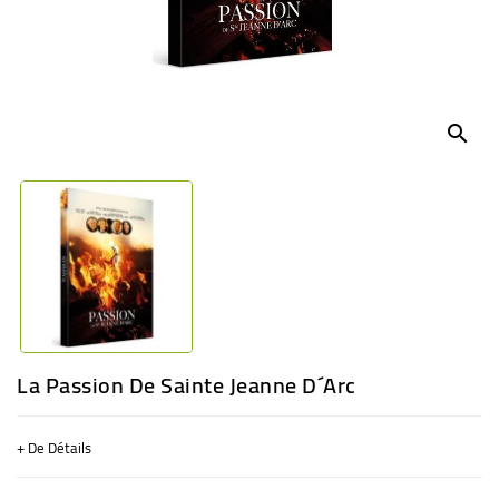
BÉBÉ
CULTUREL
search
La Passion De Sainte Jeanne D´Arc
+ De Détails