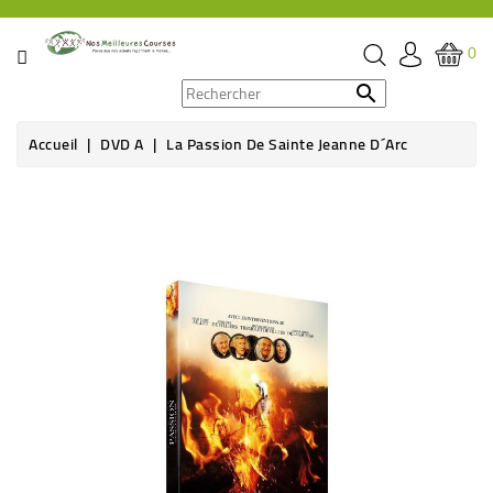
CATÉGORIE
0
PROMOS

Accueil
DVD A
La Passion De Sainte Jeanne D´Arc
ÉPICERIE
THÉ,
CAFÉ
&
BOISSON
HYGIÈNE
SOINS
SANTÉ
BIEN-
ÊTRE