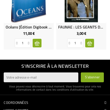
Océans [Édition Digibook Collector + Livret] (DVD Occasion)
FAUNAE : LES GEANTS DE LA SAVANE
11,00 €
3,00 €
Prix
Prix
S'INSCRIRE À LA NEWSLETTER
Vous pouvez vous désinscrire à tout moment. Vous trouverez pour cela nos
informations de contact dans les conditions d'utilisation du site.
COORDONNÉES