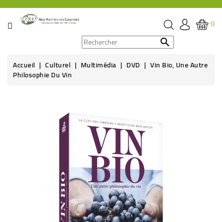
CATÉGORIE
0
PROMOS

Accueil
Culturel
Multimédia
DVD
Vin Bio, Une Autre
ÉPICERIE
Philosophie Du Vin
THÉ,
CAFÉ
&
BOISSON
HYGIÈNE
SOINS
SANTÉ
BIEN-
ÊTRE