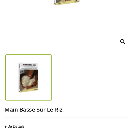
BÉBÉ
CULTUREL
search
Main Basse Sur Le Riz
+ De Détails