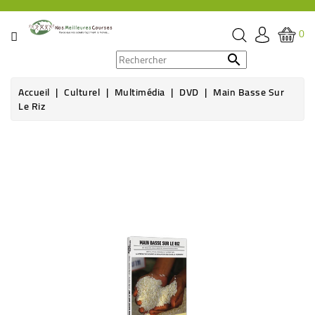
CATÉGORIE
0
PROMOS

Accueil
Culturel
Multimédia
DVD
Main Basse Sur
ÉPICERIE
Le Riz
THÉ,
CAFÉ
&
BOISSON
HYGIÈNE
SOINS
SANTÉ
BIEN-
ÊTRE