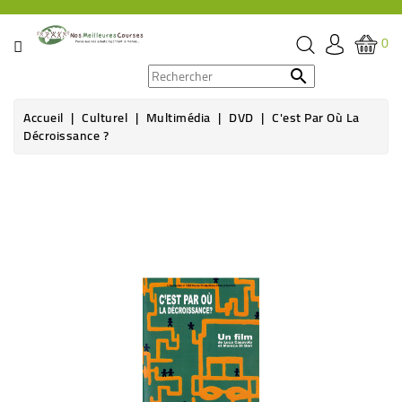
CATÉGORIE
0
PROMOS

Accueil
Culturel
Multimédia
DVD
C'est Par Où La
ÉPICERIE
Décroissance ?
THÉ,
CAFÉ
&
BOISSON
HYGIÈNE
SOINS
SANTÉ
BIEN-
ÊTRE