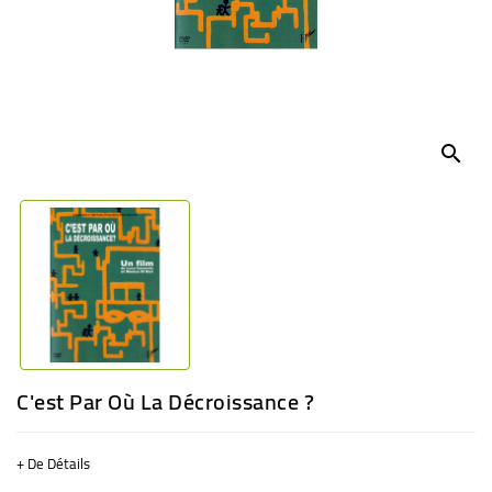
BÉBÉ
CULTUREL
search
C'est Par Où La Décroissance ?
+ De Détails