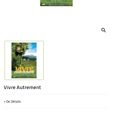
BÉBÉ
CULTUREL
search
Vivre Autrement
+ De Détails