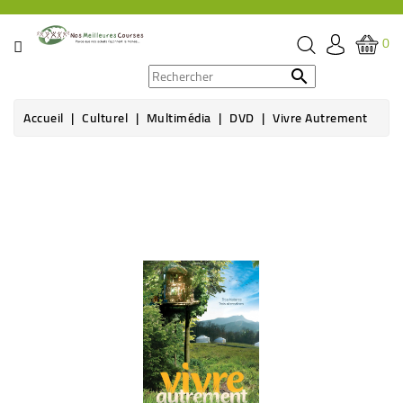
CATÉGORIE
0
PROMOS

Accueil
Culturel
Multimédia
DVD
Vivre Autrement
ÉPICERIE
THÉ,
CAFÉ
&
BOISSON
HYGIÈNE
SOINS
SANTÉ
BIEN-
ÊTRE