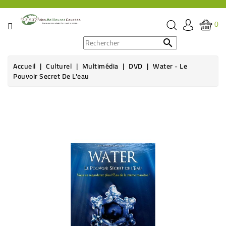
CATÉGORIE
0
PROMOS

Accueil
Culturel
Multimédia
DVD
Water - Le
ÉPICERIE
Pouvoir Secret De L'eau
THÉ,
Rupture de stock
CAFÉ
&
BOISSON
HYGIÈNE
SOINS
SANTÉ
BIEN-
ÊTRE