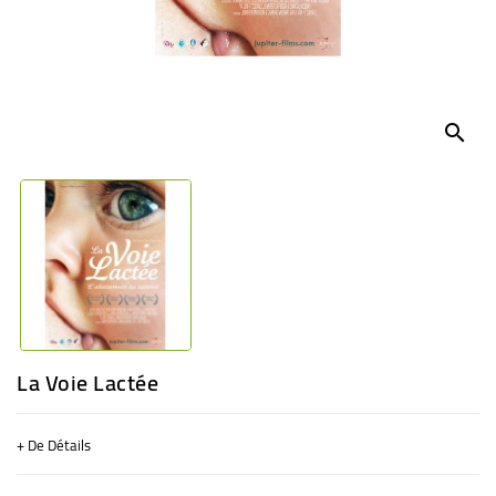
BÉBÉ
CULTUREL
search
La Voie Lactée
+ De Détails