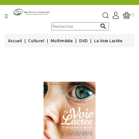
CATÉGORIE
0
PROMOS

Accueil
Culturel
Multimédia
DVD
La Voie Lactée
ÉPICERIE
Rupture de stock
THÉ,
CAFÉ
&
BOISSON
HYGIÈNE
SOINS
SANTÉ
BIEN-
ÊTRE