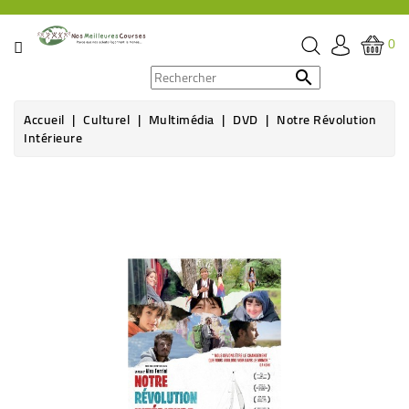
CATÉGORIE
0
PROMOS

Accueil
Culturel
Multimédia
DVD
Notre Révolution
ÉPICERIE
Intérieure
THÉ,
CAFÉ
&
BOISSON
HYGIÈNE
SOINS
SANTÉ
BIEN-
ÊTRE