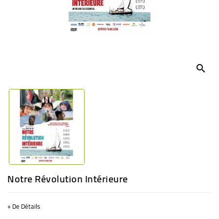
BÉBÉ
CULTUREL
search
Notre Révolution Intérieure
+ De Détails