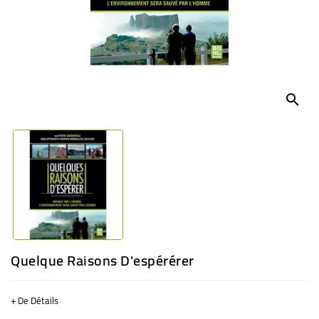
BÉBÉ
CULTUREL
search
Quelque Raisons D'espérérer
+ De Détails