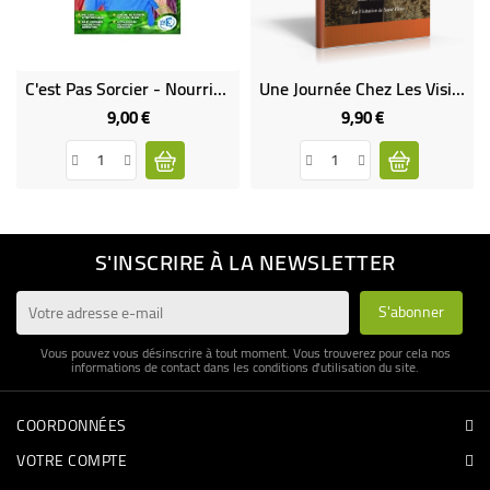
C'est Pas Sorcier - Nourrir La Planète
Une Journée Chez Les Visitandines De Saint-Flour
9,00 €
9,90 €
Prix
Prix
S'INSCRIRE À LA NEWSLETTER
Vous pouvez vous désinscrire à tout moment. Vous trouverez pour cela nos
informations de contact dans les conditions d'utilisation du site.
COORDONNÉES
VOTRE COMPTE