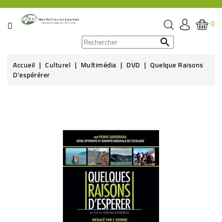
CATÉGORIE
0
PROMOS

Accueil
Culturel
Multimédia
DVD
Quelque Raisons
ÉPICERIE
D'espérérer
THÉ,
CAFÉ
&
BOISSON
HYGIÈNE
SOINS
SANTÉ
BIEN-
ÊTRE