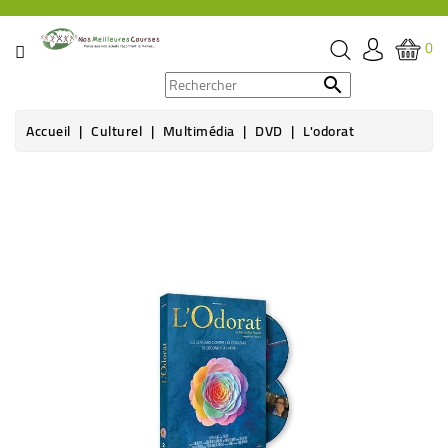
CATÉGORIE
0
PROMOS

Accueil
Culturel
Multimédia
DVD
L'odorat
ÉPICERIE
THÉ,
CAFÉ
&
BOISSON
HYGIÈNE
SOINS
SANTÉ
BIEN-
ÊTRE