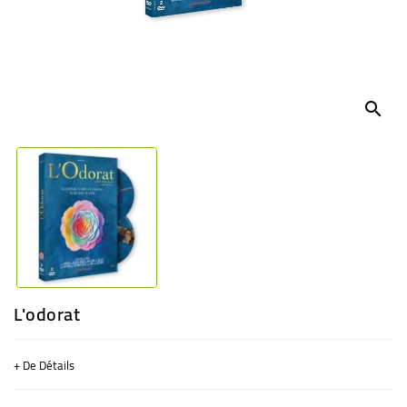
BÉBÉ
CULTUREL
search
L'odorat
+ De Détails