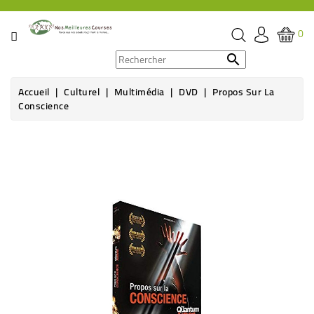
CATÉGORIE
0
PROMOS

Accueil
Culturel
Multimédia
DVD
Propos Sur La
ÉPICERIE
Conscience
THÉ,
CAFÉ
&
BOISSON
HYGIÈNE
SOINS
SANTÉ
BIEN-
ÊTRE