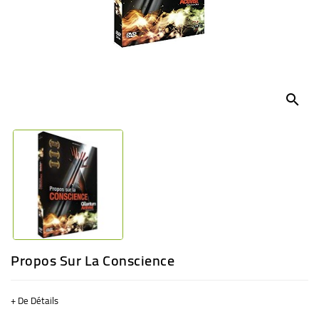
BÉBÉ
CULTUREL
search
Propos Sur La Conscience
+ De Détails