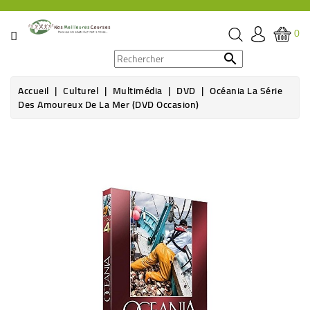
CATÉGORIE
0
PROMOS

Accueil
Culturel
Multimédia
DVD
Océania La Série
ÉPICERIE
Des Amoureux De La Mer (DVD Occasion)
THÉ,
CAFÉ
&
BOISSON
HYGIÈNE
SOINS
SANTÉ
BIEN-
ÊTRE