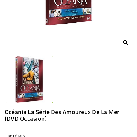
BÉBÉ
CULTUREL
search
Océania La Série Des Amoureux De La Mer
(DVD Occasion)
+ De Détails