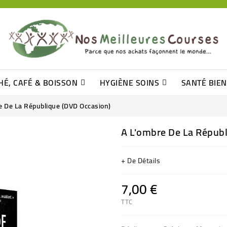
HÉ, CAFÉ & BOISSON
HYGIÈNE SOINS
SANTÉ BIE
Pâtisseries, Moelleux Et Cakes
Sucres En Morceaux, Bûchettes
Barre De Céréales, Pâte D\'amande
Tomates (purée, Coulis, Concentré....)
Levure De Bière Et Germe De Blé
Cotons
Tampo
Shampooin
e De La République (DVD Occasion)
A L'ombre De La Répub
+ De Détails
7,00 €
TTC