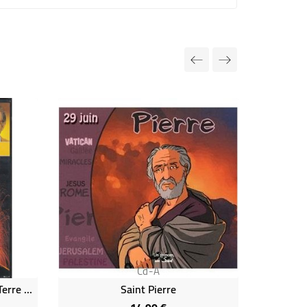
Cd-A
E M6 N°3 Les Colères De La Terre (DVD Occasion)
Saint Pierre