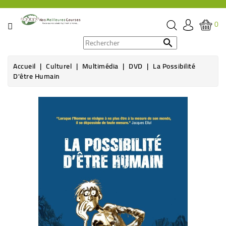
CATÉGORIE
0
PROMOS

Accueil
Culturel
Multimédia
DVD
La Possibilité
ÉPICERIE
D'être Humain
THÉ,
CAFÉ
&
BOISSON
HYGIÈNE
SOINS
SANTÉ
BIEN-
ÊTRE