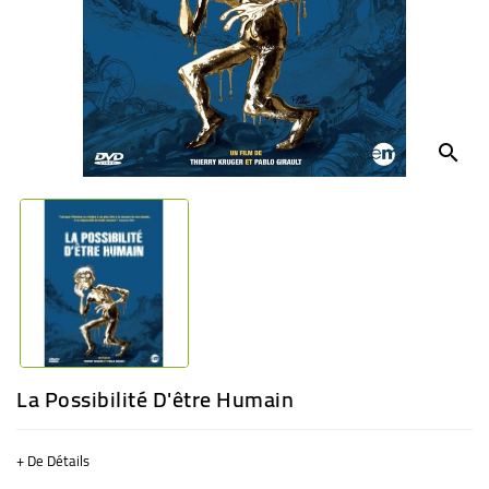
BÉBÉ
CULTUREL
search
La Possibilité D'être Humain
+ De Détails