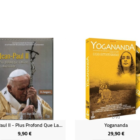
Dvd-A
Dvd
Jean-Paul II - Plus Profond Que La Misère, La Miséricode
Yogananda
9,90 €
29,90 €
Prix
Prix