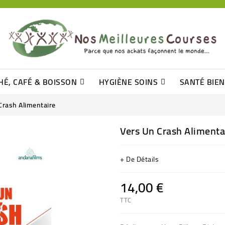
HÉ, CAFÉ & BOISSON
HYGIÈNE SOINS
SANTÉ BIE
Pâtisseries, Moelleux Et Cakes
Sucres En Morceaux, Bûchettes
Barre De Céréales, Pâte D\'amande
Tomates (purée, Coulis, Concentré....)
Levure De Bière Et Germe De Blé
Cotons
Tampo
Shampooin
Crash Alimentaire
Vers Un Crash Alimenta
+ De Détails
14,00 €
TTC