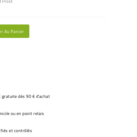
d Prost
er Au Panier
€ gratuite dès 90 € d'achat
icile ou en point relais
fiés et contrôlés